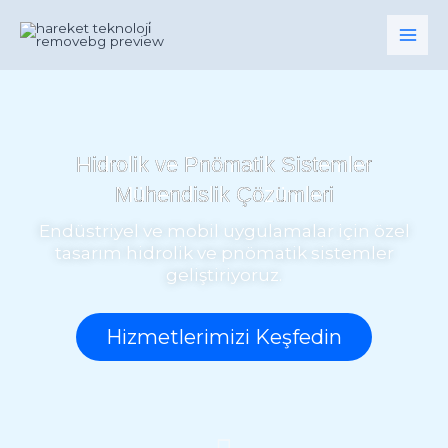
İçeriğe
atla
Hidrolik ve Pnömatik Sistemler
Mühendislik Çözümleri
Endüstriyel ve mobil uygulamalar için özel
tasarım hidrolik ve pnömatik sistemler
geliştiriyoruz.
Hizmetlerimizi Keşfedin