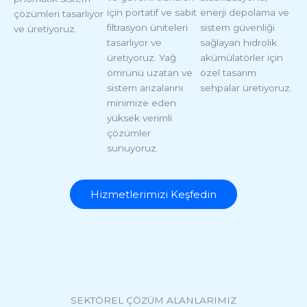
için portatif ve sabit
enerji depolama ve
çözümleri tasarlıyor
filtrasyon üniteleri
sistem güvenliği
ve üretiyoruz.
tasarlıyor ve
sağlayan hidrolik
üretiyoruz. Yağ
akümülatörler için
ömrünü uzatan ve
özel tasarım
sistem arızalarını
sehpalar üretiyoruz.
minimize eden
yüksek verimli
çözümler
sunuyoruz.
Hizmetlerimizi Keşfedin
SEKTÖREL ÇÖZÜM ALANLARIMIZ