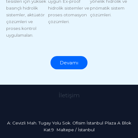
tesisleri için yüksek
uygun Ex-proof
yönelik hidrolik ve
basınçlı hidrolik
hidrolik sistemler ve
pnömatik sistem
sistemler, aktüatör
proses otomasyon
çözümleri.
çözümleri ve
çözümleri.
proses kontrol
uygulamaları.
Devamı
İletişim
A: Cevizli Mah. Tugay Yolu Sok. Ofisim İstanbul Plaza A Blok
Kat:9 Maltepe / İstanbul